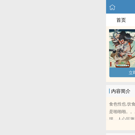
首页
立
内容简介
食色性也.饮
是啪啪啪。。。
现，人心叵测，