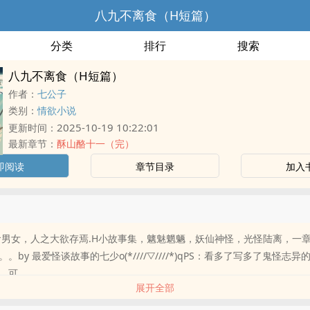
八九不离食（H短篇）
分类
排行
搜索
八九不离食（H短篇）
作者：
七公子
类别：
情欲小说
2025-10-19 10:22:01
更新时间：
最新章节：
酥山酪十一（完）
即阅读
章节目录
加入
食男女，人之大欲存焉.H小故事集，魑魅魍魉，妖仙神怪，光怪陆离，一
。by 最爱怪谈故事的七少o(*////▽////*)qPS：看多了写多了鬼怪志
可..
展开全部