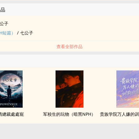
作品
公子
H短篇）
/
七公子
查看全部作品
情總裁處處寵
军校生的玩物（暗黑NPH）