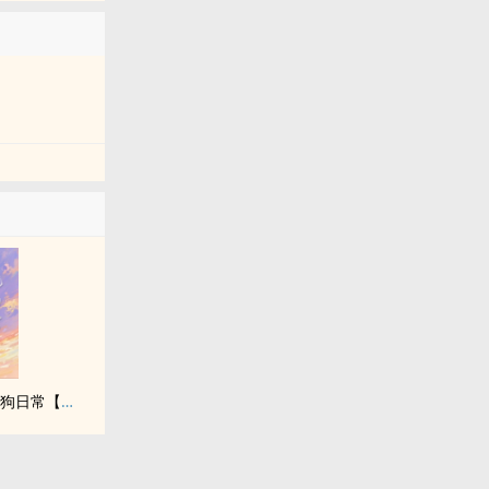
贵族学院万人嫌的训狗日常【NP】