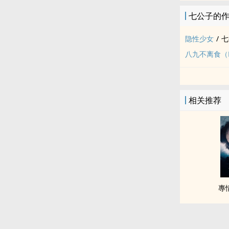
七公子的
隐性少女
/
七
八九不离食（
相关推荐
專