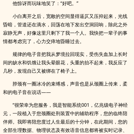
他惊讶而玩味地笑了：“好吧。”
小白离开之后，宽敞的空间显得逼仄又压抑起来，光线
昏暗，管道还在滴水，回荡在地下发出空洞回响，除此之外
寂静无声，好像这里只剩下了我一个人。我快把一辈子的事
情都考虑完了，心力交瘁地昏睡过去。
规律的电子音把我从梦境拉回现实，受伤失血加上长时
间的缺水和饥饿让我头晕眼花，头重的抬不起来，我反应了
几秒，发现自己又被绑在了椅子上。
脖颈有一圈冰冷的束缚感，声音也是从颈圈上传来，柔
和的电子音在说话——
“很荣幸为您服务，我是智能系统001，亿兆级电子神经
元，一段植入于您颈圈处刑装置中的辅助程序，您的临终陪
伴师。我即将陪您度过人生最后的十分钟，在此期间，您的
全部生理数据、物理状态及有效语音信息都将被实时记录、