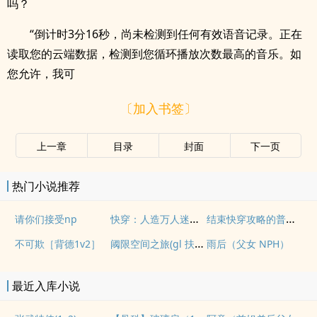
吗？
“倒计时3分16秒，尚未检测到任何有效语音记录。正在
读取您的云端数据，检测到您循环播放次数最高的音乐。如
您允许，我可
〔加入书签〕
上一章
目录
封面
下一页
热门小说推荐
快穿：人造万人迷NPH
结束快穿攻略的普女回到现实后
请你们接受np
阈限空间之旅(gl 扶她)
不可欺［背德1v2］
雨后（父女 NPH）
最近入库小说