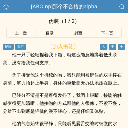
[ABO np]那个不合格的alpha
伪装（1 / 2）
上一章
目录
封面
下一页
〔加入书签〕
他一只手轻轻捏着我下颌，就这么随意地蹲着低头亲
我，没有给我任何支撑。
为了接受他这个持续的吻，我只能用被绑住的双手撑在
身前，努力抬起上半身，身体的重量毫无办法地压在腿上。
已经分不清是不是疼得发抖了，我闭上眼睛，接吻的触
感变得更加清晰，他接吻的方式跟他的人很像，不紧不慢，
分辨不出到底是轻佻的漫不经心，还是仔细又体贴。
他的气息始终很平静，只能听见唇舌交缠时细微的水