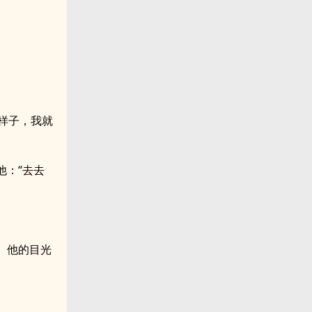
样子，我就
他：“去去
。他的目光