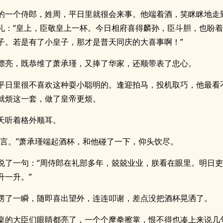
的一个侍郎，姓周，平日里就很会来事。他端着酒，笑眯眯地走
礼：“皇上，臣敬皇上一杯。今日相府喜得麟孙，臣斗胆，也盼
子。若是有了小皇子，那才是普天同庆的大喜事啊！”
漂亮，既恭维了萧承瑾，又捧了华家，还顺带表了忠心。
平日里很不喜欢这种耍小聪明的。逢迎拍马，投机取巧，他最看
就烦这一套，做了皇帝更烦。
天听着格外顺耳。
吉言。”萧承瑾端起酒杯，和他碰了一下，仰头饮尽。
说了一句：“周侍郎在礼部多年，兢兢业业，朕看在眼里。明日
升一升。”
愣了一瞬，随即喜出望外，连连叩谢，差点没把酒杯晃洒了。
桌的大臣们眼睛都亮了，一个个摩拳擦掌，恨不得也凑上来说几