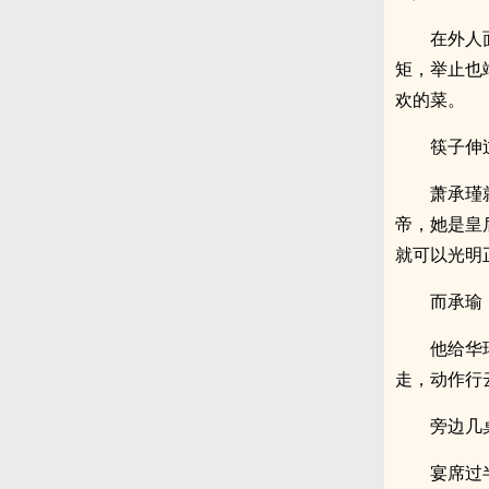
在外人
矩，举止也
欢的菜。
筷子伸
萧承瑾
帝，她是皇
就可以光明
而承瑜
他给华
走，动作行
旁边几
宴席过