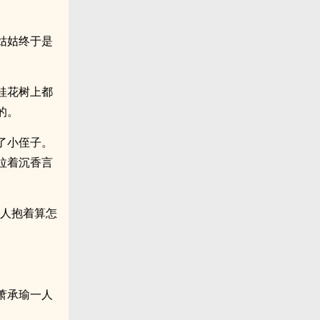
。
姑姑终于是
桂花树上都
的。
了小侄子。
拉着沉香言
个人抱着算怎
萧承瑜一人