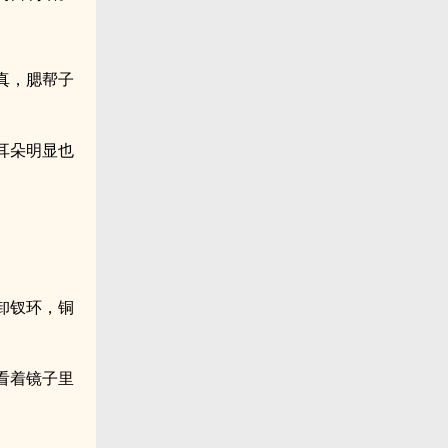
真，腮帮子
耳朵明显也
卸钗环，铜
看着镜子里