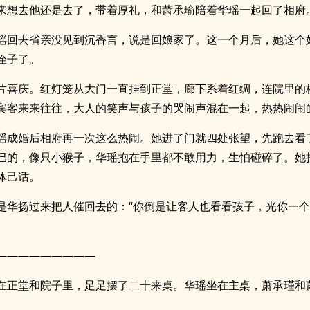
来想去他还是去了，带着厚礼，和萧承瑜陪着华瑶一起回了相府
瑶回去省亲没见到沉香言，说是回娘家了。这一个月后，她这个
侄子了。
片喜庆。红灯笼从大门一直挂到正堂，廊下系着红绸，连院里的
宾客来来往往，大人的笑声与孩子的哭闹声混在一起，热热闹闹
瑶成婚后相府再一次这么热闹。她进了门就四处张望，先跑去看
巴的，像只小猴子，华瑶抱在手里都不敢用力，生怕碰碎了。她
体己话。
是华扬过来把人催回去的：“你倒是让客人也看看孩子，光你一
—————————
在正堂和院子里，足足摆了二十来桌。华瑶坐在主桌，萧承瑾和