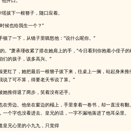
。”他开口。
”华瑶拔下一根簪子，随口应着。
么时候也给我生一个？”
手顿了一下，从镜子里嗔怒他：“说什么呢你。”
经的。”萧承瑾收紧了搭在她肩上的手，“今日看到你抱着小侄子的
咱们的孩子，该多高兴。”
脸更红了，她把最后一根簪子拔下来，往桌上一搁，站起身来推
我说了可不算，得要老天爷说了算。”
被她推得退了两步，笑着没有还手。
也在旁边。他坐在窗边的榻上，手里拿着一卷书，却一直没有翻
，一个字也没看进去。皇兄的话，一字不漏地落进了他耳朵里。
道皇兄心里的小九九，只觉得