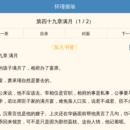
怀瑾握瑜
第四十九章满月（1 / 2）
上一章
目录
封面
下一
〔加入书签〕
九章 满月
的孩子满月了，相府办了宴席。
宴，萧承瑾自然是要去的。
公来说，他不应该去。宰相仅是官职，相府的事是私事，公事要
帝，若出席臣子家的满月宴，难免落人口实，说君不成君、臣不
，沉香言也是他的嫂子。上次还在华扬面前帮他美言了几句，功
乖回来领赏，可不是只是因为那些荔枝。这份人情，他记着呢。