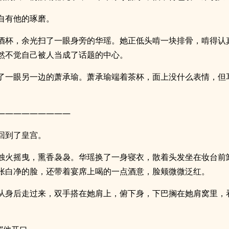
自有他的琢磨。
酒杯，余光扫了一眼身旁的华瑶。她正低头啃一块排骨，啃得认
然不觉自己被人当成了话题的中心。
了一眼另一边的萧承瑜。萧承瑜端着茶杯，面上没什么表情，但
—————————
回到了皇宫。
烛火摇曳，熏香袅袅。华瑶换了一身寝衣，散着头发坐在妆台前
张白净的脸，还带着宴席上喝的一点酒意，脸颊微微泛红。
从身后走过来，双手搭在她肩上，俯下身，下巴搁在她肩窝里，