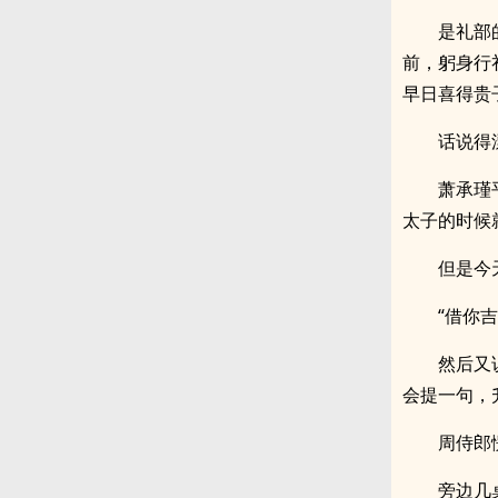
是礼部
前，躬身行
早日喜得贵
话说得
萧承瑾
太子的时候
但是今
“借你
然后又
会提一句，
周侍郎
旁边几