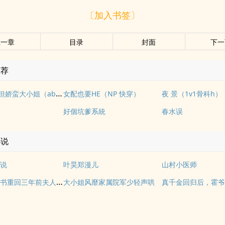
〔加入书签〕
上一章
目录
封面
下一
推荐
伪装alpha但娇蛮大小姐（abo NPH）
女配也要HE（NP 快穿）
夜 景（1v1骨科h）
好個坑爹系統
春水误
小说
说
叶昊郑漫儿
山村小医师
水果虫儿新书重回三年前夫人她治好了恋爱脑
大小姐风靡家属院军少轻声哄
真千金回归后，霍