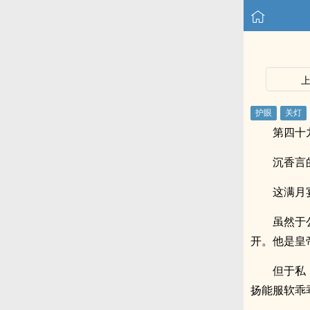
第四十
沉香言
这满月
虽然于
开。他是皇
但于私
扬能服软乖