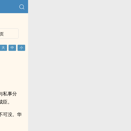
页
与私事分
成臣。
不可没。华