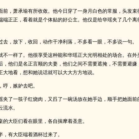
面前，萧承瑜有所收敛。他今日穿了一身月白色的常服，头发束
端端正正，看着就是个体贴的好公主。他仅是给华瑶夹了几个离
过去，放下，收回，动作干净利落，不多看一眼，不多说一句。
就不一样了。他很享受这种能和华瑶正大光明相处的场合。在外
后，他们是名正言顺的夫妻，他们之间不需要遮掩，不需要避嫌
正大地看，想和她说话就可以大大方方地说。
，哼，嫉妒去吧。
瑶夹了一筷子红烧肉，又舀了一碗汤放在她手边，顺手把她面前
云流水。
桌的大臣们看在眼里，各自揣摩着圣意。
半，有大臣端着酒杯过来了。