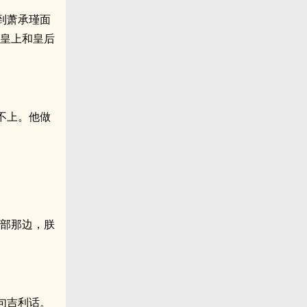
到萧承瑾面
着皇上和皇后
不上。他做
吏部那边，朕
句吉利话。