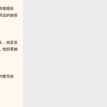
得规规矩
得远的她喜
头，他是皇
，他想看她
的蟹壳收