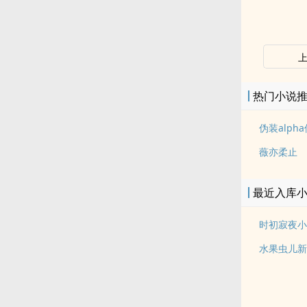
热门小说
薇亦柔止
最近入库
时初寂夜小