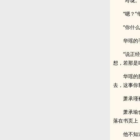
“玲珑
“嗯？
“你什
华瑶的
“说正
想，若那是
华瑶的
去，这事你
萧承瑾
萧承瑜
落在书页上
他不知