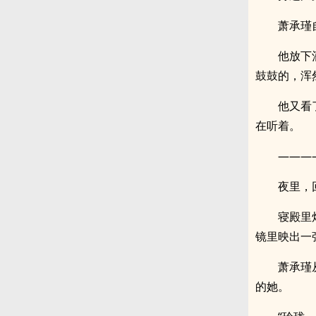
萧承瑾
他放下
鼓鼓的，浑
他又看
在听着。
———
夜里，
寝殿里
镜里映出一
萧承瑾
的她。