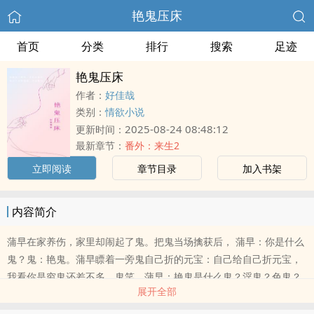
艳鬼压床
首页
分类
排行
搜索
足迹
艳鬼压床
作者：
好佳哉
类别：
情欲小说
2025-08-24 08:48:12
更新时间：
最新章节：
番外：来生2
立即阅读
章节目录
加入书架
内容简介
蒲早在家养伤，家里却闹起了鬼。把鬼当场擒获后， 蒲早：你是什么
鬼？鬼：艳鬼。蒲早瞟着一旁鬼自己折的元宝：自己给自己折元宝，
我看你是穷鬼还差不多。鬼笑。蒲早：艳鬼是什么鬼？淫鬼？色鬼？
展开全部
鬼把她压在身下，低头吻她，语气却清纯：通过与人那个来攒功德的
鬼。