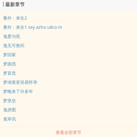
最新章节
番外：来生2
番外：来生1 sey azho u8co m
鬼爱与死
鬼无可救药
梦回家
梦困惑
梦直觉
梦堵着更容易怀孕
梦晚来了许多年
梦堡垒
鬼拼图
鬼审讯
查看全部章节